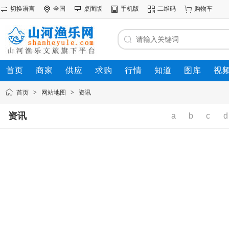
切换语言
全国
桌面版
手机版
二维码
购物车
首页
商家
供应
求购
行情
知道
图库
视
首页
>
网站地图
>
资讯
资讯
a
b
c
d