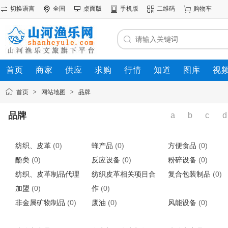
切换语言
全国
桌面版
手机版
二维码
购物车
首页
商家
供应
求购
行情
知道
图库
视
首页
>
网站地图
>
品牌
品牌
a
b
c
d
纺织、皮革
(0)
蜂产品
(0)
方便食品
(0)
酚类
(0)
反应设备
(0)
粉碎设备
(0)
纺织、皮革制品代理
纺织皮革相关项目合
复合包装制品
(0)
加盟
(0)
作
(0)
非金属矿物制品
(0)
废油
(0)
风能设备
(0)