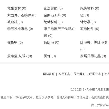
救生器材
(0)
家居智能
(0)
绝缘材料
(0)
紧固件、连接件
(0)
金刚石工具
(0)
锯
(0)
减速机
(0)
绝缘材料
(0)
计数器
(0)
季节性小家电
(0)
家用电器产品代理加
家电附件
(0)
盟
(0)
假指甲
(0)
假睫毛
(0)
睫毛夹、烫睫毛器
(0)
景泰蓝(珐琅)
(0)
脚饰
(0)
家居日用礼品
(0)
网站首页
|
实用工具
|
关于我们
|
联系方式
|
使
(c) 2023 SHANHEYULE B
免责声明：本站所有文章、数据仅供参考。任何人不得用于非法用途，否则责任自负
除，并保留与