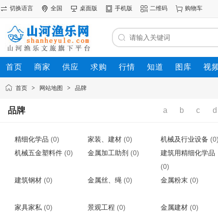
切换语言
全国
桌面版
手机版
二维码
购物车
首页
商家
供应
求购
行情
知道
图库
视
首页
>
网站地图
>
品牌
品牌
a
b
c
d
精细化学品
(0)
家装、建材
(0)
机械及行业设备
(0
机械五金塑料件
(0)
金属加工助剂
(0)
建筑用精细化学品
(0)
建筑钢材
(0)
金属丝、绳
(0)
金属粉末
(0)
家具家私
(0)
景观工程
(0)
金属建材
(0)