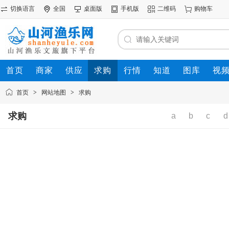
切换语言
全国
桌面版
手机版
二维码
购物车
首页
商家
供应
求购
行情
知道
图库
视
首页
>
网站地图
>
求购
求购
a
b
c
d