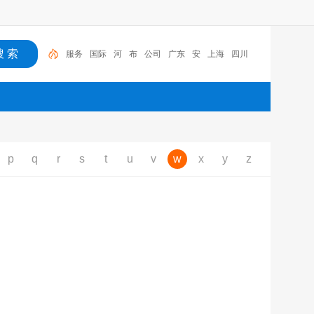
服务
国际
河
布
公司
广东
安
上海
四川
河南
服务
p
q
r
s
t
u
v
w
x
y
z