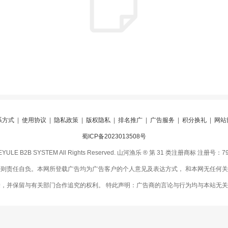
系方式
|
使用协议
|
隐私政策
|
版权隐私
|
排名推广
|
广告服务
|
积分换礼
|
网站
蜀ICP备2023013508号
NHEYULE B2B SYSTEM All Rights Reserved. 山河渔乐 ® 第 31 类注册商标 注册号：
则责任自负。本网所登载广告均为广告客户的个人意见及表达方式， 和本网无任何
除，并保留与有关部门合作追究的权利。 特此声明：广告商的言论与行为均与本站无关