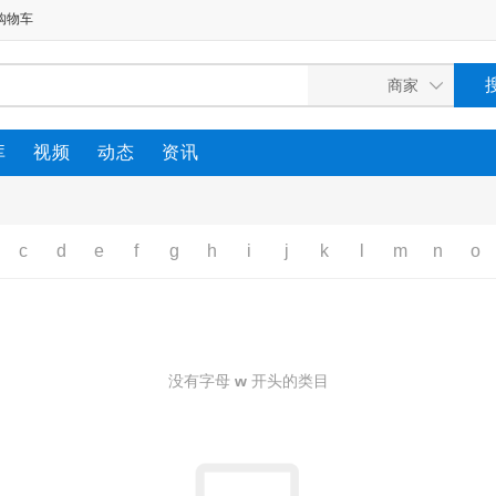
购物车
库
视频
动态
资讯
c
d
e
f
g
h
i
j
k
l
m
n
o
没有字母
w
开头的类目