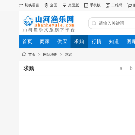
切换语言
全国
桌面版
手机版
二维码
首页
商家
供应
求购
行情
知道
图
首页
>
网站地图
>
求购
求购
a
b